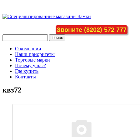
Звоните (8202) 572 777
О компании
Наши приоритеты
Торговые марки
Почему у нас?
Где купить
Контакты
квз72